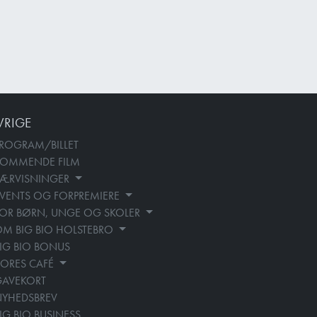
VRIGE
ROGRAM/BILLET
KOMMENDE FILM
SÆRVISNINGER
VENTS OG FORPREMIERE
OR BØRN, UNGE OG SKOLER
M BIG BIO HOLSTEBRO
IG BIO BONUS
ORES CAFÉ
GAVEKORT
YHEDSBREV
IG BIO BUSINESS