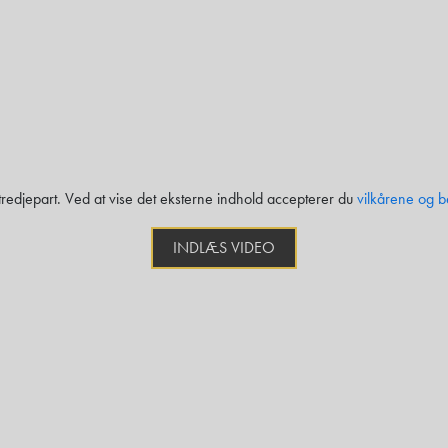
 tredjepart. Ved at vise det eksterne indhold accepterer du
vilkårene og b
INDLÆS VIDEO