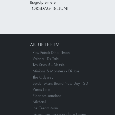
Biografpremiere
TORSDAG 18. JUNI
AKTUELLE FILM
Paw Patrol: Dino Filmen
Vaiana - Dk Tale
Toy Story 5 - Dk tale
Minions & Monsters - Dk tale
The Odyssey
Spider-Man: Brand New Day - 2D
Vores Løfte
Eleanors sandhed
Michael
Ice Cream Man
Skolen med magiske dyr – Filmen