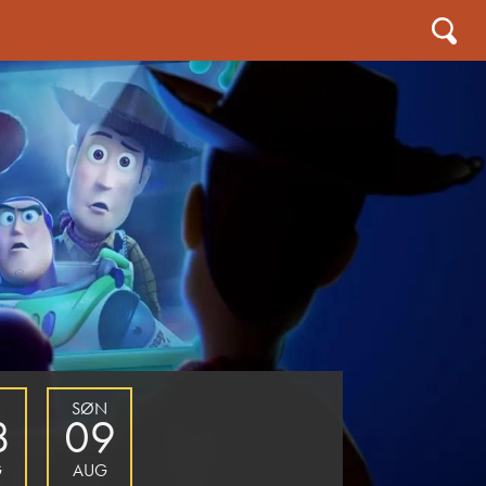
SØN
8
09
G
AUG