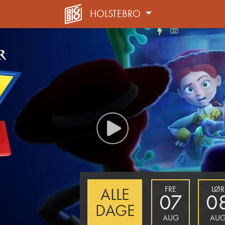
HOLSTEBRO
FRE
LØR
ALLE
07
0
DAGE
AUG
AU