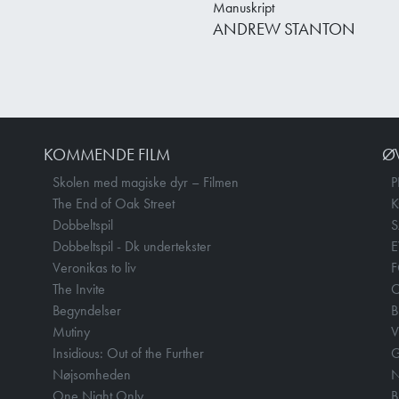
Manuskript
ANDREW STANTON
KOMMENDE FILM
Ø
Skolen med magiske dyr – Filmen
P
The End of Oak Street
Dobbeltspil
Dobbeltspil - Dk undertekster
E
Veronikas to liv
F
The Invite
O
Begyndelser
B
Mutiny
V
Insidious: Out of the Further
Nøjsomheden
N
One Night Only
B