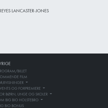
 REYES LANCASTER-JONES
VRIGE
ROGRAM/BILLET
KOMMENDE FILM
SÆRVISNINGER
VENTS OG FORPREMIERE
OR BØRN, UNGE OG SKOLER
M BIG BIO HOLSTEBRO
IG BIO BONUS