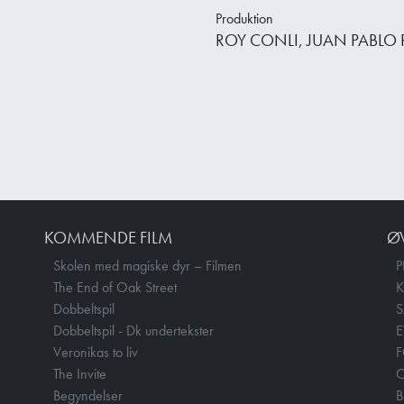
Produktion
ROY CONLI, JUAN PABLO
KOMMENDE FILM
Ø
Skolen med magiske dyr – Filmen
P
The End of Oak Street
Dobbeltspil
Dobbeltspil - Dk undertekster
E
Veronikas to liv
F
The Invite
O
Begyndelser
B