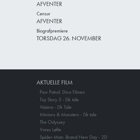
AFVENTER
Censur
AFVENTER
Biografpremiere
TORSDAG 26. NOVEMBER
AKTUELLE FILM
Paw Patrol: Dino Filmen
Toy Story 5 - Dk tale
Vaiana - Dk Tale
Minions & Monsters - Dk tale
The Odyssey
Vores Løfte
Spider-Man: Brand New Day - 2D