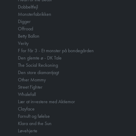
Dobbeltfejl
Monsterfabrikken
Digger
Offroad
Betty Ballon
Verity
F for Får 3 - Et monster på bondegården
Den glemte ø - DK Tale
The Social Reckoning
Den store diamantjagt
Other Mommy
Street Fighter
Whalefall
Lær at investere med Aktiemor
Clayface
Fornuft og følelse
Klara and the Sun
Løvehjerte