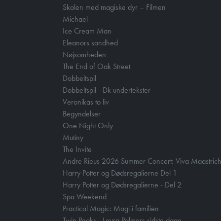
Skolen med magiske dyr – Filmen
Michael
Ice Cream Man
Eleanors sandhed
Nøjsomheden
The End of Oak Street
Dobbeltspil
Dobbeltspil - Dk undertekster
Veronikas to liv
Begyndelser
One Night Only
Mutiny
The Invite
Andre Rieus 2026 Summer Concert: Viva Maastrich
Harry Potter og Dødsregalierne Del 1
Harry Potter og Dødsregalierne - Del 2
Spa Weekend
Practical Magic: Magi i familien
Twin Peaks - Laura Palmers sidste dage