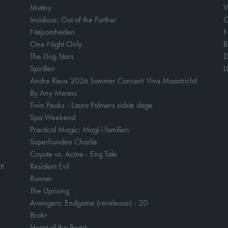
Mutiny
V
Insidious: Out of the Further
Nøjsomheden
N
One Night Only
B
The Dog Stars
D
Spirillen
Andre Rieus 2026 Summer Concert: Viva Maastricht!
By Any Means
Twin Peaks - Laura Palmers sidste dage
Spa Weekend
Practical Magic: Magi i familien
Superhunden Charlie
Coyote vs. Acme - Eng Tale
t!
Resident Evil
Runner
The Uprising
Avengers: Endgame (rerelease) - 2D
Brohr
Heart of the Beast