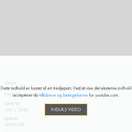
Genre
Dette indhold er hostet af en tredjepart. Ved at vise det eksterne indhold
ACTION, ANIMATION/TEGNEFILM, BØRNE-/FAMILIEFILM,
EVENTYR, KOMEDIE
accepterer du
vilkårene og betingelserne
for youtube.com.
Land/år
INDLÆS VIDEO
USA / 2026
Spilletid
AFVENTER