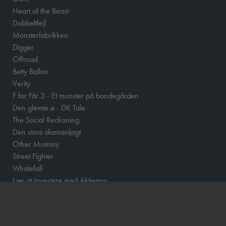
Heart of the Beast
Dobbeltfejl
Monsterfabrikken
Digger
Offroad
Betty Ballon
Verity
F for Får 3 - Et monster på bondegården
Den glemte ø - DK Tale
The Social Reckoning
Den store diamantjagt
Other Mommy
Street Fighter
Whalefall
Lær at investere med Aktiemor
Clayface
Fornuft og følelse
Klara and the Sun