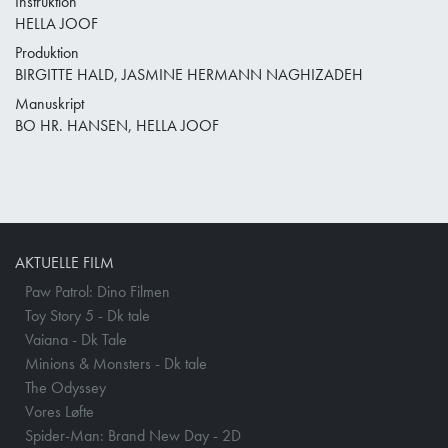
Instruktion
HELLA JOOF
Produktion
BIRGITTE HALD, JASMINE HERMANN NAGHIZADEH
Manuskript
BO HR. HANSEN, HELLA JOOF
AKTUELLE FILM
Paw Patrol: Dino Filmen
Toy Story 5 - Dk tale
Vaiana - Dk Tale
Minions & Monsters - Dk tale
The Odyssey
Vores Løfte
Spider-Man: Brand New Day - 2D