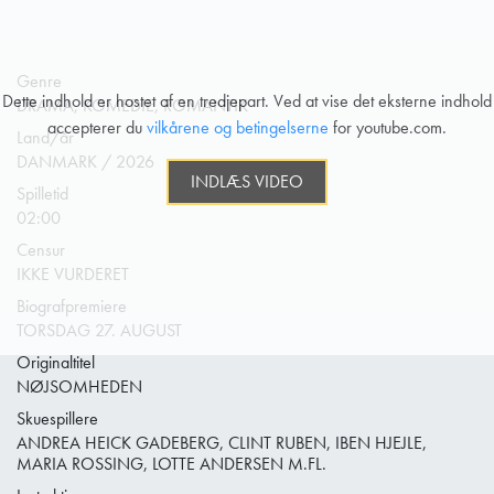
Genre
Dette indhold er hostet af en tredjepart. Ved at vise det eksterne indhold
DRAMA, KOMEDIE, ROMANTIK
accepterer du
vilkårene og betingelserne
for youtube.com.
Land/år
DANMARK / 2026
INDLÆS VIDEO
Spilletid
02:00
Censur
IKKE VURDERET
Biografpremiere
TORSDAG 27. AUGUST
Originaltitel
NØJSOMHEDEN
Skuespillere
ANDREA HEICK GADEBERG, CLINT RUBEN, IBEN HJEJLE,
MARIA ROSSING, LOTTE ANDERSEN M.FL.