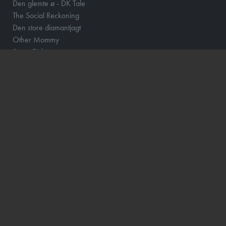
Den glemte ø - DK Tale
The Social Reckoning
Den store diamantjagt
Other Mommy
Street Fighter
Whalefall
Lær at investere med Aktiemor
Clayface
Fornuft og følelse
Klara and the Sun
Løvehjerte
Momo og tidstyvene - DK Tale
How to Rob a Bank
Scrooge
The Hunger Games: Sunrise on the Reaping
Barry Lyndon
Focker In-Law
Hexed - DK Tale
Wild Horse Nine